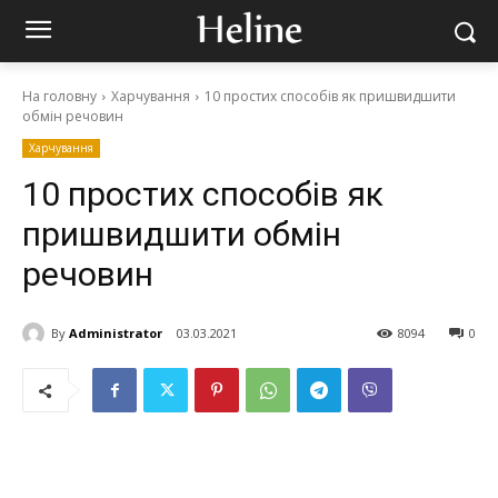
На головну
Харчування
10 простих способів як пришвидшити
обмін речовин
Харчування
10 простих способів як
пришвидшити обмін
речовин
By
Administrator
03.03.2021
8094
0