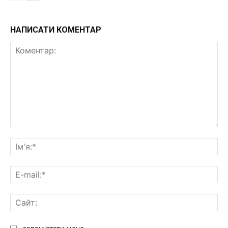
НАПИСАТИ КОМЕНТАР
Коментар:
Ім'
E-
mai
Са