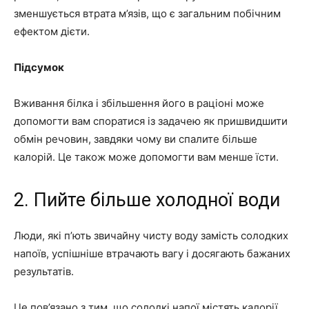
зменшується втрата м’язів, що є загальним побічним
ефектом дієти.
Підсумок
Вживання білка і збільшення його в раціоні може
допомогти вам споратися із задачею як пришвидшити
обмін речовин, завдяки чому ви спалите більше
калорій. Це також може допомогти вам менше їсти.
2. Пийте більше холодної води
Люди, які п’ють звичайну чисту воду замість солодких
напоїв, успішніше втрачають вагу і досягають бажаних
результатів.
Це пов’язано з тим, що солодкі напої містять калорії,