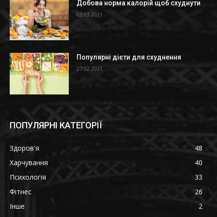
Добова норма калорій щоб схуднути
03.03.2021
Популярні дієти для схуднення
27.02.2021
ПОПУЛЯРНІ КАТЕГОРІЇ
Здоров'я
48
Харчування
40
Психологія
33
Фітнес
26
Інше
2