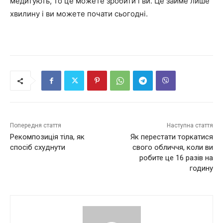
медитують, то це можете зробити і ви. Це займе лише
хвилину і ви можете почати сьогодні.
Попередня стаття
Наступна стаття
Рекомпозиція тіла, як
Як перестати торкатися
спосіб схуднути
свого обличчя, коли ви
робите це 16 разів на
годину