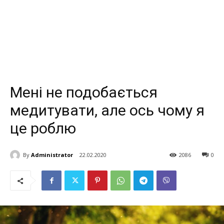
Мені не подобається
медитувати, але ось чому я
це роблю
By
Administrator
22.02.2020
2086
0