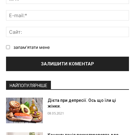
E-
mai
Са
запам'ятати мене
Alternative:
НАЙПОПУЛЯРНІШЕ
Дієта при депресії. Ось що їли ці
жінки.
08.05.2021