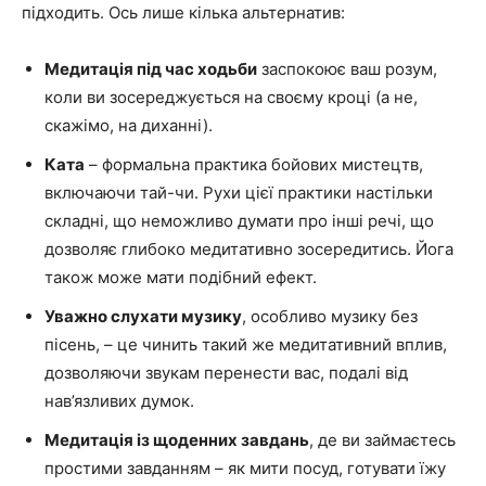
підходить. Ось лише кілька альтернатив:
Медитація під час ходьби
заспокоює ваш розум,
коли ви зосереджується на своєму кроці (а не,
скажімо, на диханні).
Ката
– формальна практика бойових мистецтв,
включаючи тай-чи. Рухи цієї практики настільки
складні, що неможливо думати про інші речі, що
дозволяє глибоко медитативно зосередитись. Йога
також може мати подібний ефект.
Уважно слухати музику
, особливо музику без
пісень, – це чинить такий же медитативний вплив,
дозволяючи звукам перенести вас, подалі від
нав’язливих думок.
Медитація із щоденних завдань
, де ви займаєтесь
простими завданням – як мити посуд, готувати їжу