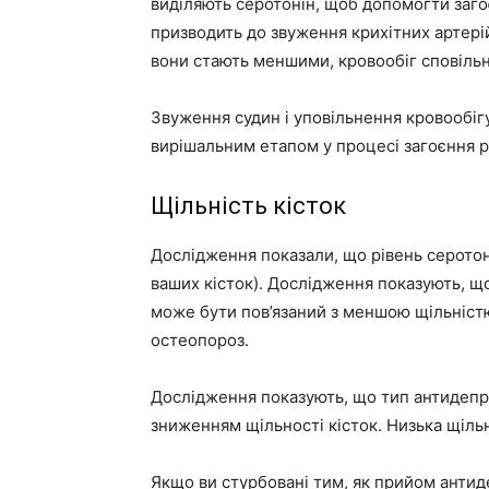
виділяють серотонін, щоб допомогти заго
призводить до звуження крихітних артерій
вони стають меншими, кровообіг сповіль
Звуження судин і уповільнення кровообіг
вирішальним етапом у процесі загоєння р
Щільність кісток
Дослідження показали, що рівень серотоні
ваших кісток). Дослідження показують, щ
може бути пов’язаний з меншою щільністю
остеопороз.
Дослідження показують, що тип антидепрес
зниженням щільності кісток. Низька щільн
Якщо ви стурбовані тим, як прийом антид