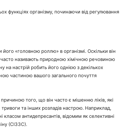
тьох функціях організму, починаючи від регулювання
 його «головною роллю» в організмі. Оскільки він
н часто називають природною хімічною речовиною
у на настрій робить його однією з декількох
ємною частиною вашого загального почуття
причиною того, що він часто є мішенню ліків, які
 тривоги та інших розладів настрою. Наприклад,
нні класом антидепресантів, відомим як селективні
іну (СІЗЗС).