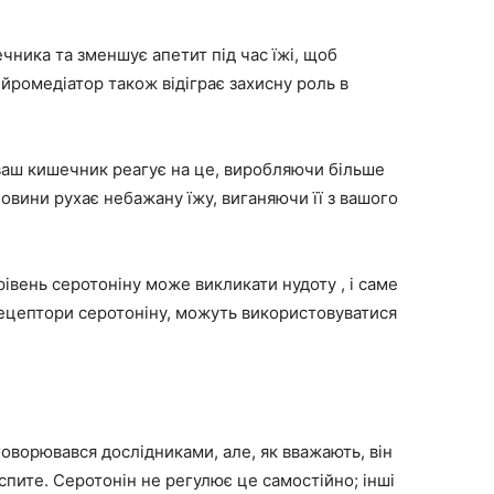
чника та зменшує апетит під час їжі, щоб
ейромедіатор також відіграє захисну роль в
ваш кишечник реагує на це, виробляючи більше
човини рухає небажану їжу, виганяючи її з вашого
івень серотоніну може викликати нудоту , і саме
рецептори серотоніну, можуть використовуватися
говорювався дослідниками, але, як вважають, він
и спите. Серотонін не регулює це самостійно; інші