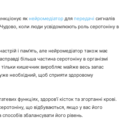
ункціонує як
нейромедіатор
для
передачі
сигналів
 Чудово, коли люди усвідомлюють роль серотоніну в
астрій і пам’ять, але нейромедіатор також має
Насправді більша частина серотоніну в організмі
Не тільки кишечник виробляє майже весь запас
 дуже необхідний, щоб сприяти здоровому
тевих функціях, здоров’ї кісток та згортанні крові.
еротоніну, що відбуваються, якщо у вас його
ка способів збалансувати його рівень.