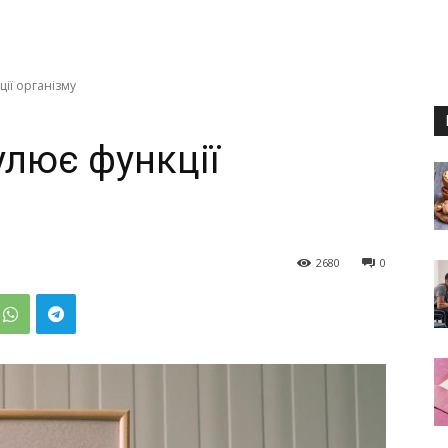
ції організму
улює функції
2680
0