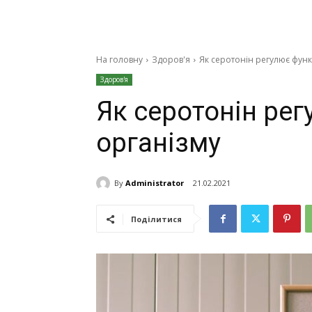
На головну
Здоров'я
Як серотонін регулює функ
Здоров'я
Як серотонін рег
організму
By
Administrator
21.02.2021
Поділитися