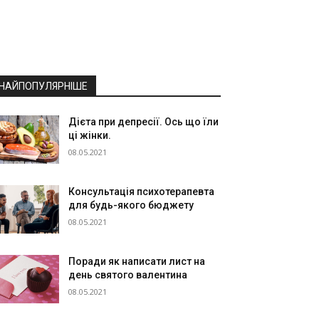
НАЙПОПУЛЯРНІШЕ
Дієта при депресії. Ось що їли
ці жінки.
08.05.2021
Консультація психотерапевта
для будь-якого бюджету
08.05.2021
Поради як написати лист на
день святого валентина
08.05.2021