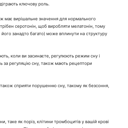
ідіграють ключову роль.
кож має вирішальне значення для нормального
отрібен серотонін, щоб виробляти мелатонін, тому
о його занадто багато) може вплинути на структуру
юють, коли ви засинаєте, регулюють режим сну і
ють за регуляцію сну, також мають рецептори
 також сприяти порушенню сну, такому як безсоння,
и, таке як поріз, клітини тромбоцитів у вашій крові