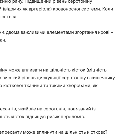
єнню рану. Підвищений рівень серотоніну
 (відомих як артеріола) кровоносної системи. Коли
нюється.
у є двома важливими елементами згортання крові –
ан.
ну може впливати на щільність кісток (міцність
о високий рівень циркуляції серотоніну в кишечнику
 кісткової тканини та такими хворобами, як
антів, який діє на серотонін, пов’язаний із
ість кісток підвищує ризик переломів.
епресанту може вплинути на щільність кісткової