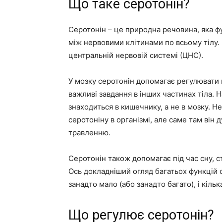
Що таке серотонін?
Серотонін – це природна речовина, яка ф
між нервовими клітинами по всьому тілу.
центральній нервовій системі (ЦНС).
У мозку серотонін допомагає регулювати н
важливі завдання в інших частинах тіла. 
знаходиться в кишечнику, а не в мозку. 
серотоніну в організмі, але саме там він
травленню.
Серотонін також допомагає під час сну, ста
Ось докладніший огляд багатьох функцій с
занадто мало (або занадто багато), і кіль
Що регулює серотонін?