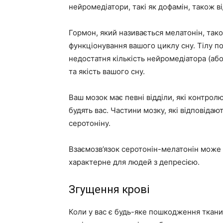
нейромедіатори, такі як дофамін, також в
Гормон, який називається мелатонін, та
функціонування вашого циклу сну. Тілу п
недостатня кількість нейромедіатора (аб
та якість вашого сну.
Ваш мозок має певні відділи, які контрол
будять вас. Частини мозку, які відповіда
серотоніну.
Взаємозв’язок серотонін-мелатонін може
характерне для людей з депресією.
Згущення крові
Коли у вас є будь-яке пошкодження тканин